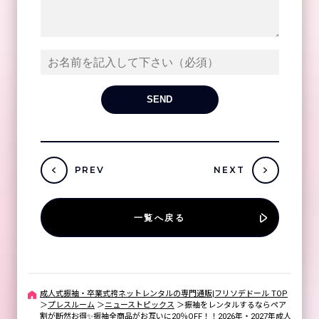
PREV
NEXT
一覧へ戻る
成人式振袖・卒業式袴ネットレンタルの専門通販|フリソデドール TOP
＞
プレスルーム
＞
ニューストピックス
＞
振袖をレンタルするならペア
割が断然お得✨振袖全商品がお互いに20％OFF！！2026年・2027年成人