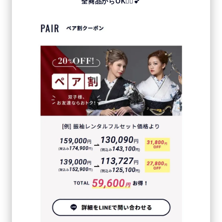
全商品からOK🙆‍♀️💕