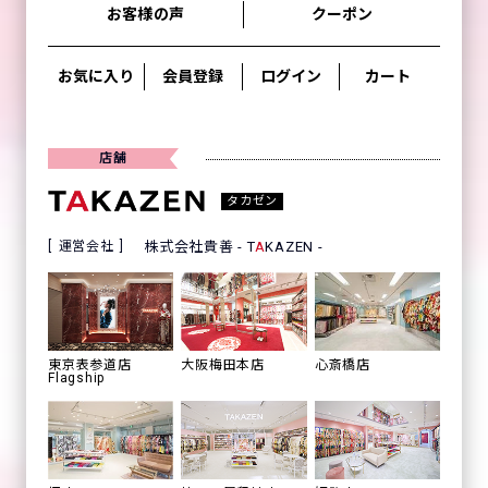
お客様の声
クーポン
お気に入り
会員登録
ログイン
カート
店舗
タカゼン
運営会社
株式会社貴善 - T
A
KAZEN -
心斎橋店
東京表参道店
大阪梅田本店
Flagship