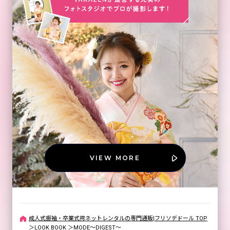
VIEW MORE
成人式振袖・卒業式袴ネットレンタルの専門通販|フリソデドール TOP
＞
LOOK BOOK
＞
MODE～DIGEST～