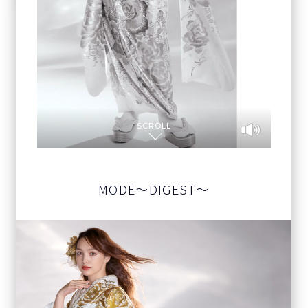
SCROLL
MODE～DIGEST～