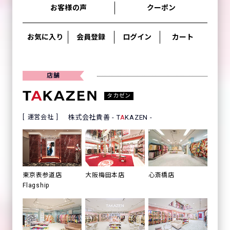
お客様の声
クーポン
お気に入り
会員登録
ログイン
カート
店舗
タカゼン
運営会社
株式会社貴善 - T
A
KAZEN -
心斎橋店
東京表参道店
大阪梅田本店
Flagship