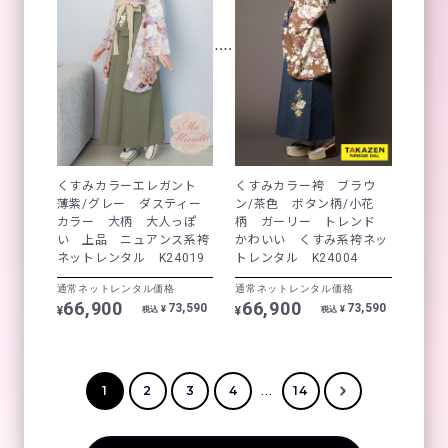
くすみカラーエレガント
くすみカラー袴 ブラウ
薄紫/グレー ダスティー
ン/茶色 ボタン柄/小花
カラー 大柄 大人っぽ
柄 ガーリー トレンド
い 上品 ニュアンス系袴
かわいい くすみ系袴ネッ
ネットレンタル K24019
トレンタル K24004
通常ネットレンタル価格
通常ネットレンタル価格
66,900
66,900
73,590
73,590
¥
¥
¥
¥
税込
税込
...
1
2
3
4
14