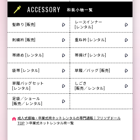
ACCESSORY
和装小物一覧
レースインナー
髪飾り [販売]
[レンタル]
刺繍衿 [販売]
重ね衿 [レンタル]
帯締め [レンタル]
帯揚げ [レンタル]
袋帯 [レンタル]
草履／バッグ [販売]
草履バッグセット
しごき
[レンタル]
[販売／レンタル]
足袋／ショール
[販売／レンタル]
成人式振袖・卒業式袴ネットレンタルの専門通販｜フリソデドール
TOP
＞
卒業式ネットレンタル袴一覧