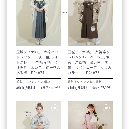
玉城ティナ×紅一点袴ネッ
玉城ティナ×紅一点袴ネッ
トレンタル 淡い色/ライ
トレンタル ベージュ/薄
トグレー 洋柄/花柄 く
茶 洋風柄 淡い色 統一
すみ系 淡い色 統一感の
感 リボンコーデ くすみ
ある袴 R24075
カラー R24076
通常ネットレンタル価格
通常ネットレンタル価格
66,900
66,900
73,590
73,590
¥
¥
¥
¥
税込
税込