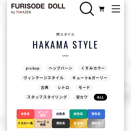
袴スタイル
HAKAMA STYLE
pickup
ヘップバーン
くすみカラー
ヴィンテージスタイル
キュート&ガーリー
古典
レトロ
モード
スタッフスタイリング
安カワ
ALL
ピンク
赤色系
白色系
緑色系
青色系
色系
ベージュ
イエロー系
黒色系
金色系
銀色系
色系