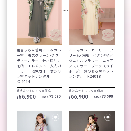
香音ちゃん着用くすみカラ
くすみカラーガーリー ク
ー袴 モスグリーン/ダス
リーム/黄緑 ボタン柄/ボ
ティーカラー 牡丹柄/小
タニカルフラワー ニュア
花柄 エレガント 大人ガ
ンスカラー ブーツスタイ
ーリー 淡色女子 オシャ
ル 統一感のある袴ネット
レ袴ネットレンタル
レンタル K24018
K24014
通常ネットレンタル価格
通常ネットレンタル価格
66,900
66,900
73,590
73,590
¥
¥
¥
¥
税込
税込