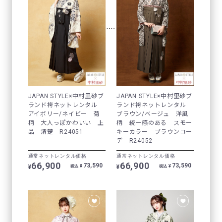
JAPAN STYLE×中村里砂ブ
JAPAN STYLE×中村里砂ブ
ランド袴ネットレンタル
ランド袴ネットレンタル
アイボリー/ネイビー 菊
ブラウン/ベージュ 洋風
柄 大人っぽかわいい 上
柄 統一感のある スモー
品 清楚 R24051
キーカラー ブラウンコー
デ R24052
通常ネットレンタル価格
通常ネットレンタル価格
66,900
66,900
73,590
73,590
¥
¥
¥
¥
税込
税込