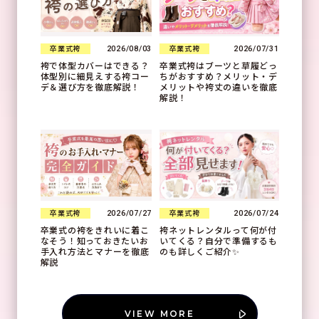
2026/08/03
2026/07/31
卒業式袴
卒業式袴
袴で体型カバーはできる？
卒業式袴はブーツと草履どっ
体型別に細見えする袴コー
ちがおすすめ？メリット・デ
デ＆選び方を徹底解説！
メリットや袴丈の違いを徹底
解説！
2026/07/27
2026/07/24
卒業式袴
卒業式袴
卒業式の袴をきれいに着こ
袴ネットレンタルって何が付
なそう！知っておきたいお
いてくる？自分で準備するも
手入れ方法とマナーを徹底
のも詳しくご紹介✨
解説
VIEW MORE