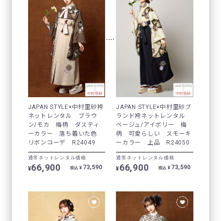
JAPAN STYLE×中村里砂袴
JAPAN STYLE×中村里砂ブ
ネットレンタル ブラウ
ランド袴ネットレンタル
ン/モカ 梅柄 ダスティ
ベージュ/アイボリー 梅
ーカラー 落ち着いた色
柄 可愛らしい スモーキ
リボンコーデ R24049
ーカラー 上品 R24050
通常ネットレンタル価格
通常ネットレンタル価格
66,900
66,900
73,590
73,590
¥
¥
¥
¥
税込
税込