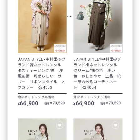
JAPAN STYLE×中村里砂ブ
JAPAN STYLE×中村里砂ブ
ランド袴ネットレンタル
ランド袴ネットレンタル
ダスティーピンク/白 洋
クリーム/抹茶色 淡い
風花柄 可愛らしい ガー
色 おしとやか 上品 統
リー リボンスタイル オ
一感のあるコーディネー
フカラー R24053
ト R24054
通常ネットレンタル価格
通常ネットレンタル価格
66,900
66,900
73,590
73,590
¥
¥
¥
¥
税込
税込