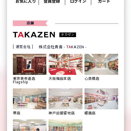
お気に入り
会員登録
ログイン
カート
店舗
タカゼン
運営会社
株式会社貴善 - T
A
KAZEN -
心斎橋店
東京表参道店
大阪梅田本店
Flagship
姫路店
堺店
神戸旧居留地店