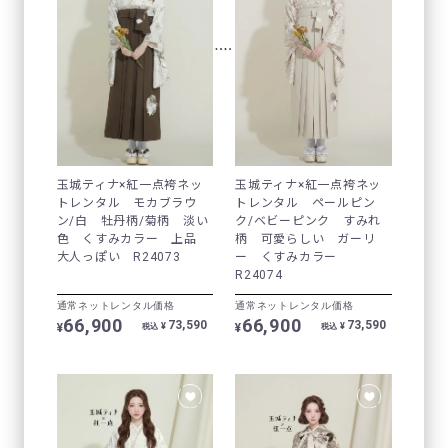
玉城ティナ×紅一点袴ネッ
玉城ティナ×紅一点袴ネッ
トレンタル モカブラウ
トレンタル ペールピン
ン/白 牡丹柄/菊柄 淡い
ク/ベビーピンク すみれ
色 くすみカラー 上品
柄 可愛らしい ガーリ
大人っぽい R24073
ー くすみカラー
R24074
通常ネットレンタル価格
通常ネットレンタル価格
66,900
66,900
73,590
73,590
¥
¥
¥
¥
税込
税込