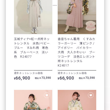
玉城ティナ×紅一点袴ネッ
香音ちゃん着用 くすみカ
トレンタル 水色/ベビー
ラーガーリー 薄ピンク /
ブルー すみれ柄 寒色
アイボリー バイカラー
系 ブルーべース 淡い
大柄 大人かわいい ブー
色 R24077
ツコーデ 淡色エレガント
袴ネットレンタル
K24017
通常ネットレンタル価格
通常ネットレンタル価格
66,900
66,900
73,590
73,590
¥
¥
¥
¥
税込
税込