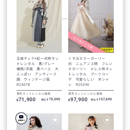
大人気ドレス袴
玉城ティナ×紅一点袴ネッ
くすみカラーガーリー
トレンタル 黒/グレー
白 ニュアンス柄 フレン
椿柄/洋風 黒ベース 大
チガーリー ドレス袴ネッ
人っぽい アンティーク
トレンタル ブーツコー
調 ヴィンテージ風
デ 可愛らしい オシャ
R24078
レ R25090
通常ネットレンタル価格
通常ネットレンタル価格
71,900
97,900
79,090
107,690
¥
¥
¥
¥
税込
税込