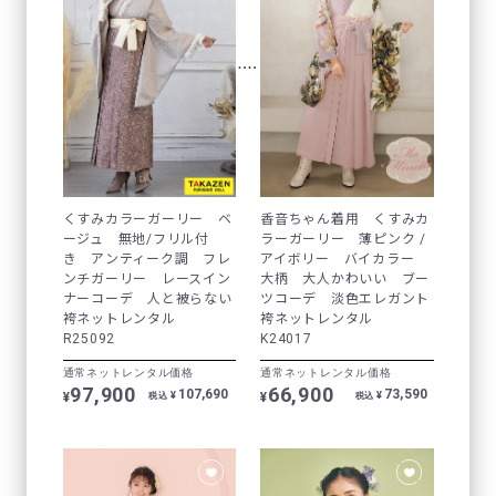
くすみカラーガーリー ベ
香音ちゃん着用 くすみカ
ージュ 無地/フリル付
ラーガーリー 薄ピンク /
き アンティーク調 フレ
アイボリー バイカラー
ンチガーリー レースイン
大柄 大人かわいい ブー
ナーコーデ 人と被らない
ツコーデ 淡色エレガント
袴ネットレンタル
袴ネットレンタル
R25092
K24017
通常ネットレンタル価格
通常ネットレンタル価格
97,900
66,900
107,690
73,590
¥
¥
¥
¥
税込
税込