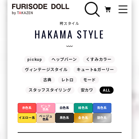
袴スタイル
HAKAMA STYLE
pickup
ヘップバーン
くすみカラー
ヴィンテージスタイル
キュート&ガーリー
古典
レトロ
モード
スタッフスタイリング
安カワ
ALL
ピンク
赤色系
白色系
緑色系
青色系
色系
ベージュ
イエロー系
黒色系
金色系
銀色系
色系