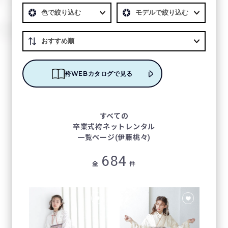
袴WEBカタログで見る
すべての
卒業式袴ネットレンタル
一覧ページ(伊藤桃々)
684
全
件