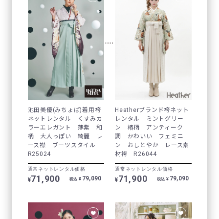
池田美優(みちょぱ)着用袴
Heatherブランド袴ネット
ネットレンタル くすみカ
レンタル ミントグリー
ラーエレガント 薄紫 和
ン 椿柄 アンティーク
柄 大人っぽい 綺麗 レ
調 かわいい フェミニ
ース襟 ブーツスタイル
ン おしとやか レース素
R25024
材袴 R26044
通常ネットレンタル価格
通常ネットレンタル価格
71,900
71,900
79,090
79,090
¥
¥
¥
¥
税込
税込