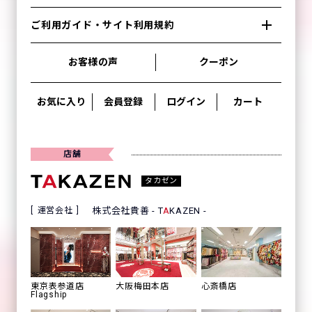
ご利用ガイド・サイト利用規約
お客様の声
クーポン
お気に入り
会員登録
ログイン
カート
店舗
タカゼン
運営会社
株式会社貴善 - T
A
KAZEN -
心斎橋店
東京表参道店
大阪梅田本店
Flagship