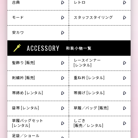
古典
レトロ
モード
スタッフスタイリング
安カワ
ACCESSORY
和装小物一覧
レースインナー
髪飾り [販売]
[レンタル]
刺繍衿 [販売]
重ね衿 [レンタル]
帯締め [レンタル]
帯揚げ [レンタル]
袋帯 [レンタル]
草履／バッグ [販売]
草履バッグセット
しごき
[レンタル]
[販売／レンタル]
足袋／ショール