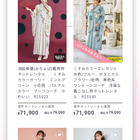
2026年卒業式完売
池田美優(みちょぱ)着用袴
くすみカラーエレガント
ネットレンタル くすみ
水色/ブルー ボタニカル
カラーガーリー ミントグ
フラワー/総柄 寒色系
リーン 小花柄 パステル
ワントーンコーデ 洋風な
カラー ブーツコーデ か
着こなし袴ネットレンタ
わいい R25023
ル R25043
通常ネットレンタル価格
通常ネットレンタル価格
71,900
71,900
79,090
79,090
¥
¥
¥
¥
税込
税込