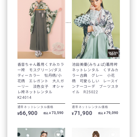
香音ちゃん着用くすみカラ
池田美優(みちょぱ)着用袴
ー袴 モスグリーン/ダス
ネットレンタル くすみカ
ティーカラー 牡丹柄/小
ラー古典 グレー 小花
花柄 エレガント 大人ガ
柄 可愛らしい レースイ
ーリー 淡色女子 オシャ
ンナーコーデ ブーツスタ
レ袴ネットレンタル
イル R25022
K24014
通常ネットレンタル価格
通常ネットレンタル価格
66,900
71,900
73,590
79,090
¥
¥
¥
¥
税込
税込