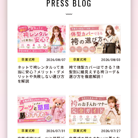
PRESS BLOG
2026/08/07
2026/08/03
卒業式袴
卒業式袴
ネットで袴レンタルって本
袴で体型カバーはできる？体
当に安心？メリット・デメ
型別に細見えする袴コーデ＆
リットや失敗しない選び方
選び方を徹底解説！
を解説
2026/07/31
2026/07/27
卒業式袴
卒業式袴