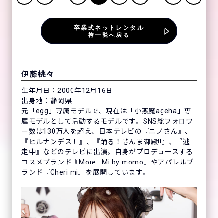
卒業式ネットレンタル
袴一覧へ戻る
伊藤桃々
生年月日：2000年12月16日
出身地：静岡県
元「egg」専属モデルで、現在は「小悪魔ageha」専
属モデルとして活動するモデルです。SNS総フォロワ
ー数は130万人を超え、日本テレビの『ニノさん』、
『ヒルナンデス！』、『踊る！さんま御殿!!』、『逃
走中』などのテレビに出演。自身がプロデュースする
コスメブランド『More.. Mi by momo』やアパレルブ
ランド『Cheri mi』を展開しています。