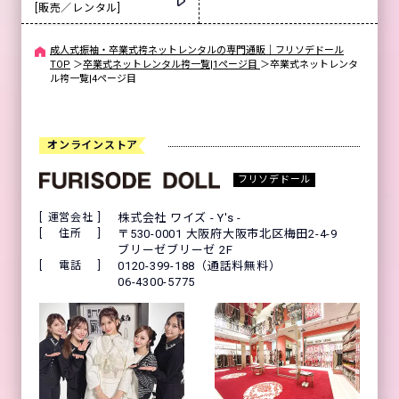
[販売／レンタル]
成人式振袖・卒業式袴ネットレンタルの専門通販｜フリソデドール
TOP
＞
卒業式ネットレンタル袴一覧|1ページ目
＞
卒業式ネットレンタ
ル袴一覧|4ページ目
オンラインストア
フリソデドール
運営会社
株式会社 ワイズ - Y's -
住所
〒530-0001 大阪府大阪市北区梅田2-4-9
ブリーゼブリーゼ 2F
電話
0120-399-188（通話料無料）
06-4300-5775