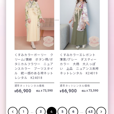
くすみカラーガーリー ク
くすみカラーエレガント
リーム/黄緑 ボタン柄/ボ
薄紫/グレー ダスティー
タニカルフラワー ニュア
カラー 大柄 大人っぽ
ンスカラー ブーツスタイ
い 上品 ニュアンス系袴
ル 統一感のある袴ネット
ネットレンタル K24019
レンタル K24018
通常ネットレンタル価格
通常ネットレンタル価格
66,900
66,900
73,590
73,590
¥
¥
¥
¥
税込
税込
...
...
1
3
4
5
6
43