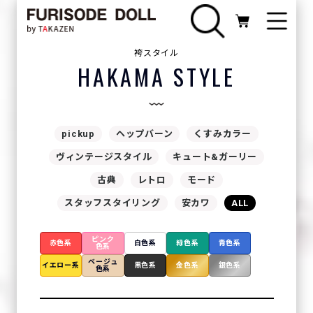
袴スタイル
HAKAMA STYLE
pickup
ヘップバーン
くすみカラー
ヴィンテージスタイル
キュート&ガーリー
古典
レトロ
モード
スタッフスタイリング
安カワ
ALL
ピンク
赤色系
白色系
緑色系
青色系
色系
ベージュ
イエロー系
黒色系
金色系
銀色系
色系