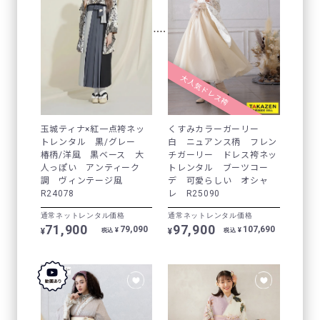
大人気ドレス袴
玉城ティナ×紅一点袴ネッ
くすみカラーガーリー
トレンタル 黒/グレー
白 ニュアンス柄 フレン
椿柄/洋風 黒ベース 大
チガーリー ドレス袴ネッ
人っぽい アンティーク
トレンタル ブーツコー
調 ヴィンテージ風
デ 可愛らしい オシャ
R24078
レ R25090
通常ネットレンタル価格
通常ネットレンタル価格
71,900
97,900
79,090
107,690
¥
¥
¥
¥
税込
税込