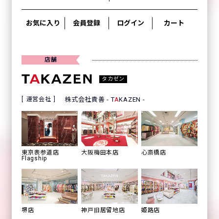
お気に入り
会員登録
ログイン
カート
店舗
タカゼン
運営会社
株式会社貴善 - T
A
KAZEN -
心斎橋店
東京表参道店
大阪梅田本店
Flagship
姫路店
堺店
神戸旧居留地店