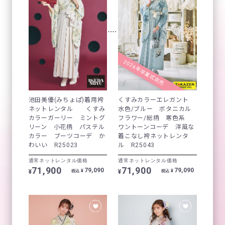
2026年卒業式完売
池田美優(みちょぱ)着用袴
くすみカラーエレガント
ネットレンタル くすみ
水色/ブルー ボタニカル
カラーガーリー ミントグ
フラワー/総柄 寒色系
リーン 小花柄 パステル
ワントーンコーデ 洋風な
カラー ブーツコーデ か
着こなし袴ネットレンタ
わいい R25023
ル R25043
通常ネットレンタル価格
通常ネットレンタル価格
71,900
71,900
79,090
79,090
¥
¥
¥
¥
税込
税込