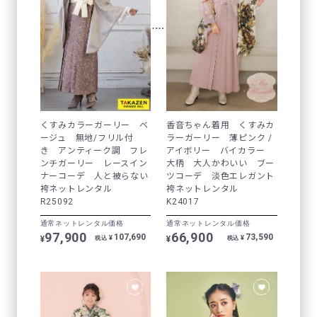
くすみカラーガーリー ベ
香音ちゃん着用 くすみカ
ージュ 無地/フリル付
ラーガーリー 薄ピンク /
き アンティーク調 フレ
アイボリー バイカラー
ンチガーリー レースイン
大柄 大人かわいい ブー
ナーコーデ 人と被らない
ツコーデ 淡色エレガント
袴ネットレンタル
袴ネットレンタル
R25092
K24017
通常ネットレンタル価格
通常ネットレンタル価格
97,900
66,900
107,690
73,590
¥
¥
¥
¥
税込
税込