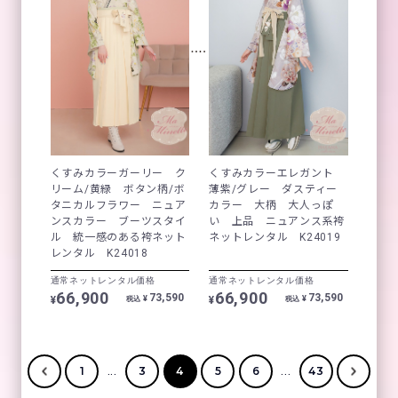
くすみカラーガーリー ク
くすみカラーエレガント
リーム/黄緑 ボタン柄/ボ
薄紫/グレー ダスティー
タニカルフラワー ニュア
カラー 大柄 大人っぽ
ンスカラー ブーツスタイ
い 上品 ニュアンス系袴
ル 統一感のある袴ネット
ネットレンタル K24019
レンタル K24018
通常ネットレンタル価格
通常ネットレンタル価格
66,900
66,900
73,590
73,590
¥
¥
¥
¥
税込
税込
...
...
1
3
4
5
6
43