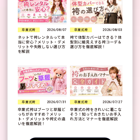
2026/08/07
2026/08/03
卒業式袴
卒業式袴
ネットで袴レンタルって本
袴で体型カバーはできる？体
当に安心？メリット・デメ
型別に細見えする袴コーデ＆
リットや失敗しない選び方
選び方を徹底解説！
を解説
2026/07/31
2026/07/27
卒業式袴
卒業式袴
卒業式袴はブーツと草履ど
卒業式の袴をきれいに着こな
っちがおすすめ？メリッ
そう！知っておきたいお手入
ト・デメリットや袴丈の違
れ方法とマナーを徹底解説
いを徹底解説！