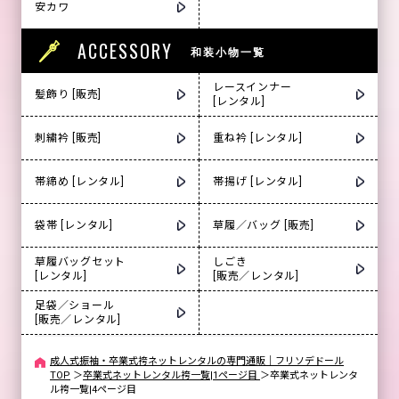
安カワ
ACCESSORY
和装小物一覧
レースインナー
髪飾り [販売]
[レンタル]
刺繍衿 [販売]
重ね衿 [レンタル]
帯締め [レンタル]
帯揚げ [レンタル]
袋帯 [レンタル]
草履／バッグ [販売]
草履バッグセット
しごき
[レンタル]
[販売／レンタル]
足袋／ショール
[販売／レンタル]
成人式振袖・卒業式袴ネットレンタルの専門通販｜フリソデドール
TOP
＞
卒業式ネットレンタル袴一覧|1ページ目
＞
卒業式ネットレンタ
ル袴一覧|4ページ目