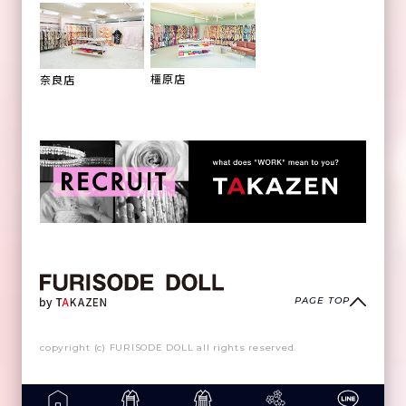
橿原店
奈良店
PAGE TOP
copyright (c) FURISODE DOLL all rights reserved.