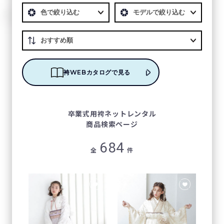
袴WEBカタログで見る
卒業式⽤袴ネットレンタル
商品検索ページ
684
全
件