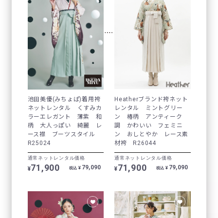
池田美優(みちょぱ)着用袴
Heatherブランド袴ネット
ネットレンタル くすみカ
レンタル ミントグリー
ラーエレガント 薄紫 和
ン 椿柄 アンティーク
柄 大人っぽい 綺麗 レ
調 かわいい フェミニ
ース襟 ブーツスタイル
ン おしとやか レース素
R25024
材袴 R26044
通常ネットレンタル価格
通常ネットレンタル価格
71,900
71,900
79,090
79,090
¥
¥
¥
¥
税込
税込