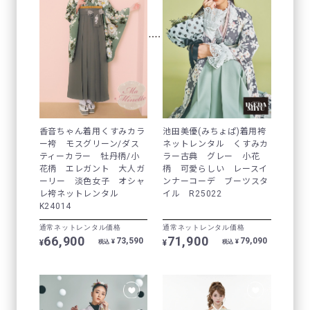
香音ちゃん着用くすみカラ
池田美優(みちょぱ)着用袴
ー袴 モスグリーン/ダス
ネットレンタル くすみカ
ティーカラー 牡丹柄/小
ラー古典 グレー 小花
花柄 エレガント 大人ガ
柄 可愛らしい レースイ
ーリー 淡色女子 オシャ
ンナーコーデ ブーツスタ
レ袴ネットレンタル
イル R25022
K24014
通常ネットレンタル価格
通常ネットレンタル価格
66,900
71,900
73,590
79,090
¥
¥
¥
¥
税込
税込