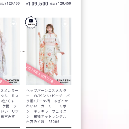
109,500
120,450
120,450
¥
¥
¥
税込
税込
1着！
2027年成人式残り2着！
コスメカラー
ヘップバーンコスメカラ
ンタル ミス
ー 白/ピンク/ピーチ バ
い色/くす
ラ柄/ブーケ柄 あざとか
ーケ柄 フ
わいい ガーリー リボ
わいい リボ
ン キラキラ フェミニ
 白宮みず
ン 振袖ネットレンタル
白宮みずほ 25006