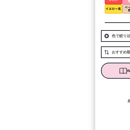
ベ
イエロー系