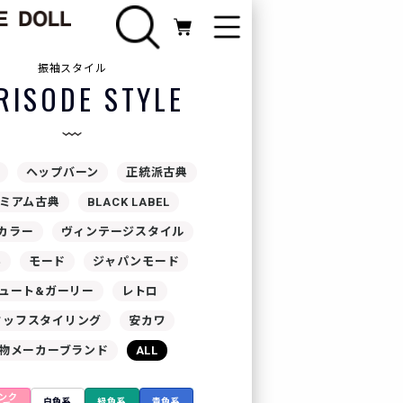
振袖スタイル
FURISODE
RISODE STYLE
振袖カテゴリ
Webカタログ
ヘップバーン
正統派古典
ミアム古典
BLACK LABEL
カラー
ヴィンテージスタイル
ライン相談
典
モード
ジャパンモード
ュート&ガーリー
レトロ
新規会員登録
タッフスタイリング
安カワ
物メーカーブランド
ALL
ログイン
ンク
白色系
緑色系
青色系