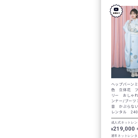
ヘップバーン
色 立体花 
リー おしゃ
ンナー/ブーツ
音 かぶらな
レンタル 240
成人式ネットレン
219,000
¥
通常ネットレンタ