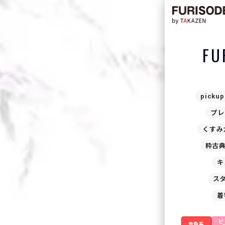
FU
pickup
プレ
くすみ
粋古
キ
ス
着
ピ
赤色系