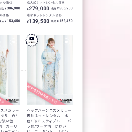
タル価格
成人式ネットレンタル価格
279,000
306,900
306,900
¥
¥
¥
税込
税込
ル価格
通常ネットレンタル価格
139,500
153,450
153,450
¥
¥
¥
税込
税込
R9完売2028年成人式◎
僅か
コスメカラー
ヘップバーンコスメカラー
タル 白/
振袖ネットレンタル 水
ン/淡い色
色/白/ミスティブルー バ
柄 ガーリ
ラ柄/ブーケ柄 かわい
 レースイン
い エレガント リボン