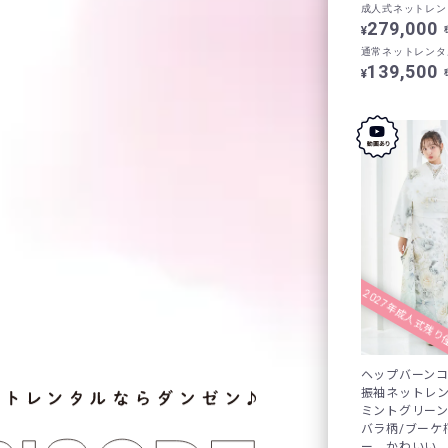
成人式ネットレン
279,000
¥
通常ネットレンタ
139,500
¥
2027年成人式残り
ヘップバーン
振袖ネットレン
ミントグリー
バラ柄/ブーケ
ー かわいい