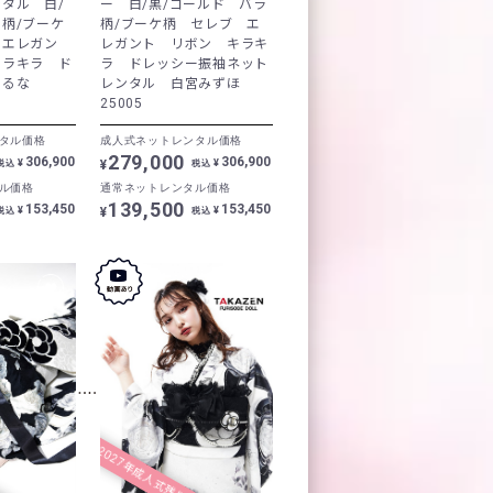
タル 白/
ー 白/黒/ゴールド バラ
柄/ブーケ
柄/ブーケ柄 セレブ エ
 エレガン
レガント リボン キラキ
キラキラ ド
ラ ドレッシー振袖ネット
川るな
レンタル 白宮みずほ
25005
タル価格
成人式ネットレンタル価格
279,000
306,900
306,900
¥
¥
¥
税込
税込
ル価格
通常ネットレンタル価格
139,500
153,450
153,450
¥
¥
¥
税込
税込
2027年成人式残り僅か！
人式◎