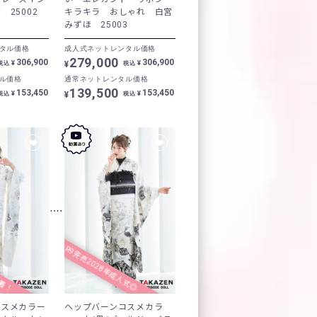
25002
キラキラ おしゃれ 白宮
みずほ 25003
タル価格
成人式ネットレンタル価格
279,000
306,900
306,900
¥
¥
¥
税込
税込
ル価格
通常ネットレンタル価格
139,500
153,450
153,450
¥
¥
¥
税込
税込
1着！
R9完売2028年成人式◎
コスメカラー
ヘップバーンコスメカラ