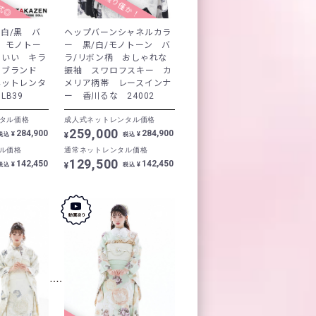
白/黒 バ
ヘップバーンシャネルカラ
 モノトー
ー 黒/白/モノトーン バ
わいい キラ
ラ/リボン柄 おしゃれな
イブランド
振袖 スワロフスキー カ
ネットレンタ
メリア柄帯 レースインナ
B39
ー 香川るな 24002
タル価格
成人式ネットレンタル価格
259,000
284,900
284,900
¥
¥
¥
税込
税込
ル価格
通常ネットレンタル価格
129,500
142,450
142,450
¥
¥
¥
税込
税込