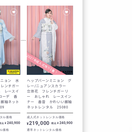
レンタルの流れ
FURISODE DOLL
Producer`s room
2027年成人式残り2着！
よくあるご質問
ミニョン 水
ヘップバーンミニョン グ
企業情報
フレンチガー
レー/ニュアンスカラー
れ レースイ
立体花 フレンチガーリ
コーデ 香
ー おしゃれ レースイン
ご利用規約
い振袖ネット
ナー 香音 かわいい振袖
09
ネットレンタル 25080
プライバシーポリシ
タル価格
成人式ネットレンタル価格
219,000
240,900
240,900
¥
¥
¥
税込
税込
ル価格
通常ネットレンタル価格