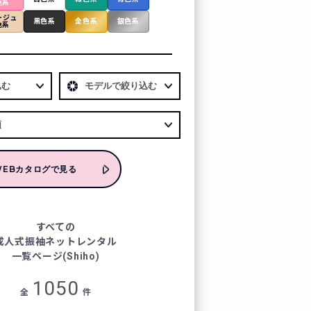
色系
カート
ージュ
黒色系
金色系
銀色系
色系
お気に入り
プレスルーム
テレビ電話でコーディ
WEBカタログで見る
LOOK BOOK
お客様の声
すべての
成人式振袖ネットレンタル
一覧ページ(Shiho)
クーポン
1050
全
件
レンタル購入特典