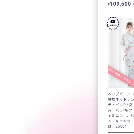
109,500
¥
2027年成人式残り
ヘップバーン
振袖ネットレ
ティピンク/淡
み バラ柄/ブ
ェミニン か
ン キラキラ
ほ 25001