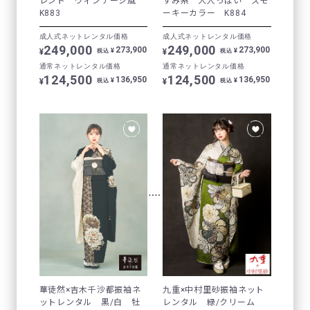
レンド ヴィンテージ風
すみ系 大人っぽい スモ
K883
ーキーカラー K884
成人式ネットレンタル価格
成人式ネットレンタル価格
249,000
249,000
273,900
273,900
¥
¥
¥
¥
税込
税込
通常ネットレンタル価格
通常ネットレンタル価格
124,500
124,500
136,950
136,950
¥
¥
¥
¥
税込
税込
華徒然×吉木千沙都振袖ネ
九重×中村里砂振袖ネット
ットレンタル 黒/白 牡
レンタル 緑/クリーム