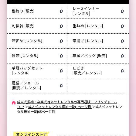
レースインナー
髪飾り [販売]
[レンタル]
刺繍衿 [販売]
重ね衿 [レンタル]
帯締め [レンタル]
帯揚げ [レンタル]
袋帯 [レンタル]
草履／バッグ [販売]
草履バッグセット
しごき
[レンタル]
[販売／レンタル]
足袋／ショール
[販売／レンタル]
成人式振袖・卒業式袴ネットレンタルの専門通販｜フリソデドール
TOP
＞
成人式ネットレンタル振袖一覧|1ページ目
＞
成人式ネットレン
タル振袖一覧|65ページ目
オンラインストア