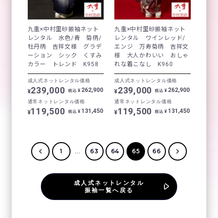
九重×中村里砂振袖ネット
九重×中村里砂振袖ネット
レンタル 水色/青 菊柄/
レンタル ワインレッド/
牡丹柄 吉祥文様 グラデ
エンジ 万寿菊柄 吉祥文
ーション シック くすみ
様 大人かわいい おしゃ
カラー トレンド K958
れな着こなし K960
成人式ネットレンタル価格
成人式ネットレンタル価格
239,000
239,000
262,900
262,900
¥
¥
¥
¥
税込
税込
通常ネットレンタル価格
通常ネットレンタル価格
119,500
119,500
131,450
131,450
¥
¥
¥
¥
税込
税込
...
1
63
64
65
66
成人式ネットレンタル
振袖一覧へ戻る