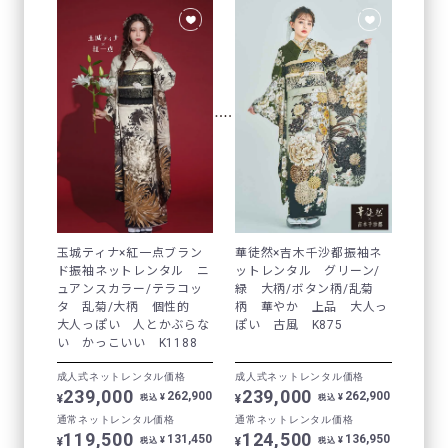
玉城ティナ×紅一点ブラン
華徒然×吉木千沙都振袖ネ
ド振袖ネットレンタル ニ
ットレンタル グリーン/
ュアンスカラー/テラコッ
緑 大柄/ボタン柄/乱菊
タ 乱菊/大柄 個性的
柄 華やか 上品 大人っ
大人っぽい 人とかぶらな
ぽい 古風 K875
い かっこいい K1188
成人式ネットレンタル価格
成人式ネットレンタル価格
239,000
239,000
262,900
262,900
¥
¥
¥
¥
税込
税込
通常ネットレンタル価格
通常ネットレンタル価格
119,500
124,500
131,450
136,950
¥
¥
¥
¥
税込
税込