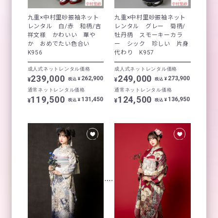
九重×中村里砂振袖ネット
九重×中村里砂振袖ネット
レンタル 白/赤 和柄/吉
レンタル グレー 菊柄/
祥文様 かわいい 華や
牡丹柄 スモーキーカラ
か おめでたい色合い
ー シック 珍しい 片身
K956
代わり K957
成人式ネットレンタル価格
成人式ネットレンタル価格
239,000
249,000
262,900
273,900
¥
¥
¥
¥
税込
税込
通常ネットレンタル価格
通常ネットレンタル価格
119,500
124,500
131,450
136,950
¥
¥
¥
¥
税込
税込