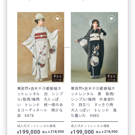
華徒然×吉木千沙都振袖ネ
華徒然×吉木千沙都振袖ネ
ットレンタル 白 シンプ
ットレンタル 黒 菊柄/
ル/菊柄/梅柄 大人っぽ
シンプル/梅柄 片身変わ
い トレンド 統一感のあ
り 目立つ すっきり柄
るコーディネート 柄少な
大人っぽい トレンド 落
目 K878
ち着いた K880
成人式ネットレンタル価格
成人式ネットレンタル価格
199,000
199,000
218,900
218,900
¥
¥
¥
¥
税込
税込