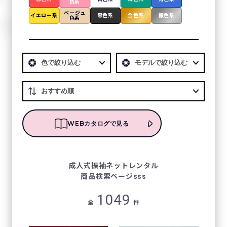
色系
ベージュ
イエロー系
黒色系
金色系
銀色系
色系
WEBカタログで見る
成⼈式振袖ネットレンタル
商品検索ページsss
1049
全
件