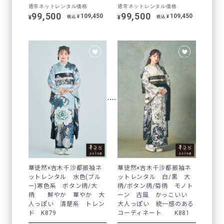
通常ネットレンタル価格
通常ネットレンタル価格
99,500
99,500
109,450
109,450
¥
¥
¥
¥
税込
税込
華徒然×吉木千沙都振袖ネ
華徒然×吉木千沙都振袖ネ
ットレンタル 水色(ブル
ットレンタル 白/黒 大
ー)寒色系 ボタン柄/大
柄/ボタン柄/菊柄 モノト
柄 鮮やか 華やか 大
ーン 古風 かっこいい
人っぽい 清楚系 トレン
大人っぽい 統一感のある
ド K879
コーディネート K881