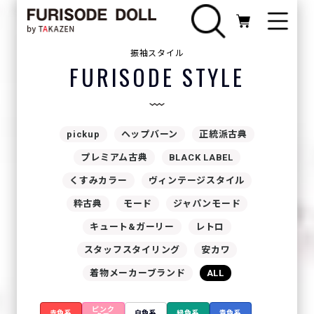
振袖スタイル
FURISODE STYLE
pickup
ヘップバーン
正統派古典
プレミアム古典
BLACK LABEL
くすみカラー
ヴィンテージスタイル
粋古典
モード
ジャパンモード
キュート&ガーリー
レトロ
スタッフスタイリング
安カワ
着物メーカーブランド
ALL
ピンク
赤色系
白色系
緑色系
青色系