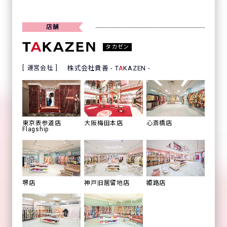
店舗
タカゼン
運営会社
株式会社貴善 - T
A
KAZEN -
心斎橋店
東京表参道店
大阪梅田本店
Flagship
姫路店
堺店
神戸旧居留地店