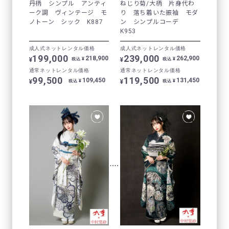
丹柄 シンプル アンティ
ねじり菊/大柄 片身代わ
ーク調 ヴィンテージ モ
り 落ち着いた振袖 モダ
ノトーン シック K887
ン シンプルコーデ
K953
成人式ネットレンタル価格
成人式ネットレンタル価格
199,000
239,000
218,900
262,900
¥
¥
¥
¥
税込
税込
通常ネットレンタル価格
通常ネットレンタル価格
99,500
119,500
109,450
131,450
¥
¥
¥
¥
税込
税込