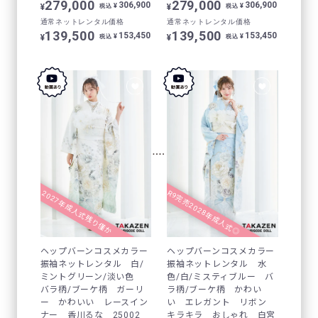
279,000
279,000
306,900
306,900
¥
¥
¥
¥
税込
税込
通常ネットレンタル価格
通常ネットレンタル価格
139,500
139,500
153,450
153,450
¥
¥
¥
¥
税込
税込
R9完売2028年成人式◎
2027年成人式残り僅か
ヘップバーンコスメカラー
ヘップバーンコスメカラー
振袖ネットレンタル 白/
振袖ネットレンタル 水
ミントグリーン/淡い色
色/白/ミスティブルー バ
バラ柄/ブーケ柄 ガーリ
ラ柄/ブーケ柄 かわい
ー かわいい レースイン
い エレガント リボン
ナー 香川るな 25002
キラキラ おしゃれ 白宮