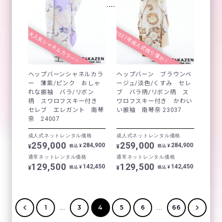
2027年成人式残り僅か！
大人気シャネルカラー✨
ヘップバーンシャネルカラ
ヘップバーン ブラウンベ
ー 薄紫/ピンク おしゃ
ージュ/淡色/くすみ セレ
れな振袖 バラ/リボン
ブ バラ柄/リボン柄 ス
柄 スワロフスキー付き
ワロフスキー付き かわい
セレブ エレガント 南琴
い振袖 南琴奈 23037
奈 24007
成人式ネットレンタル価格
成人式ネットレンタル価格
259,000
259,000
284,900
284,900
¥
¥
¥
¥
税込
税込
通常ネットレンタル価格
通常ネットレンタル価格
129,500
129,500
142,450
142,450
¥
¥
¥
¥
税込
税込
...
...
1
3
4
5
6
66