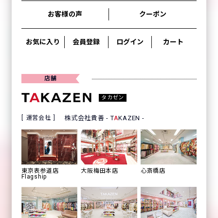
お客様の声
クーポン
お気に入り
会員登録
ログイン
カート
店舗
タカゼン
運営会社
株式会社貴善 - T
A
KAZEN -
心斎橋店
東京表参道店
大阪梅田本店
Flagship