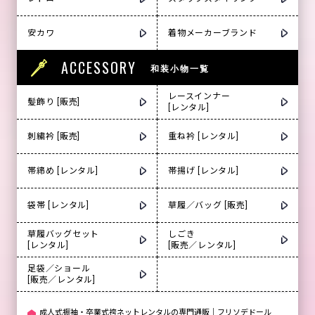
安カワ
着物メーカーブランド
ACCESSORY
和装小物一覧
レースインナー
髪飾り [販売]
[レンタル]
刺繍衿 [販売]
重ね衿 [レンタル]
帯締め [レンタル]
帯揚げ [レンタル]
袋帯 [レンタル]
草履／バッグ [販売]
草履バッグセット
しごき
[レンタル]
[販売／レンタル]
足袋／ショール
[販売／レンタル]
成人式振袖・卒業式袴ネットレンタルの専門通販｜フリソデドール