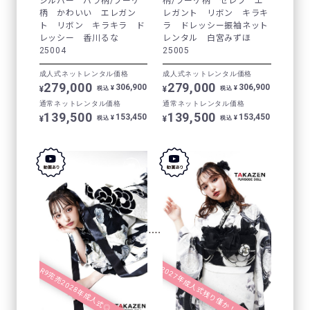
シルバー バラ柄/ブーケ
柄/ブーケ柄 セレブ エ
柄 かわいい エレガン
レガント リボン キラキ
ト リボン キラキラ ド
ラ ドレッシー振袖ネット
レッシー 香川るな
レンタル 白宮みずほ
25004
25005
成人式ネットレンタル価格
成人式ネットレンタル価格
279,000
279,000
306,900
306,900
¥
¥
¥
¥
税込
税込
通常ネットレンタル価格
通常ネットレンタル価格
139,500
139,500
153,450
153,450
¥
¥
¥
¥
税込
税込
2027年成人式残り僅か！
R9完売2028年成人式◎