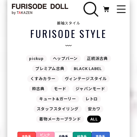
振袖スタイル
FURISODE STYLE
pickup
ヘップバーン
正統派古典
プレミアム古典
BLACK LABEL
くすみカラー
ヴィンテージスタイル
粋古典
モード
ジャパンモード
キュート&ガーリー
レトロ
スタッフスタイリング
安カワ
着物メーカーブランド
ALL
ピンク
赤色系
白色系
緑色系
青色系