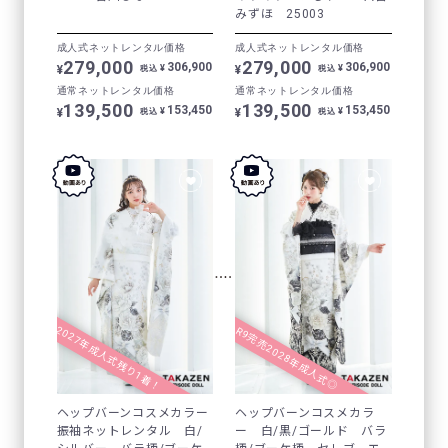
みずほ 25003
成人式ネットレンタル価格
成人式ネットレンタル価格
279,000
279,000
306,900
306,900
¥
¥
¥
¥
税込
税込
通常ネットレンタル価格
通常ネットレンタル価格
139,500
139,500
153,450
153,450
¥
¥
¥
¥
税込
税込
2027年成人式残り1着！
R9完売2028年成人式◎
ヘップバーンコスメカラー
ヘップバーンコスメカラ
振袖ネットレンタル 白/
ー 白/黒/ゴールド バラ