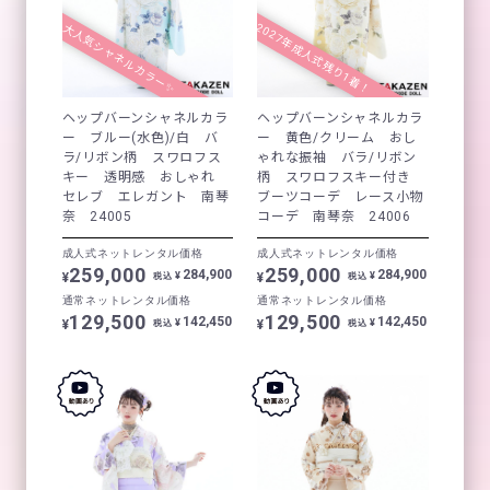
2027年成人式残り1着！
大人気シャネルカラー✨
ヘップバーンシャネルカラ
ヘップバーンシャネルカラ
ー ブルー(水色)/白 バ
ー 黄色/クリーム おし
ラ/リボン柄 スワロフス
ゃれな振袖 バラ/リボン
キー 透明感 おしゃれ
柄 スワロフスキー付き
セレブ エレガント 南琴
ブーツコーデ レース小物
奈 24005
コーデ 南琴奈 24006
成人式ネットレンタル価格
成人式ネットレンタル価格
259,000
259,000
284,900
284,900
¥
¥
¥
¥
税込
税込
通常ネットレンタル価格
通常ネットレンタル価格
129,500
129,500
142,450
142,450
¥
¥
¥
¥
税込
税込