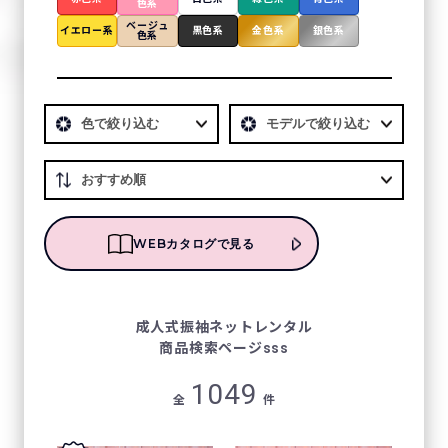
色系
ベージュ
イエロー系
黒色系
金色系
銀色系
色系
WEBカタログで見る
成⼈式振袖ネットレンタル
商品検索ページsss
1049
全
件