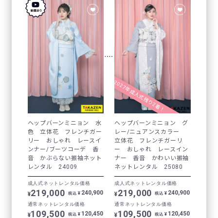
2027年成人式残り2着！
ヘップバーンミニョン 水
ヘップバーンミニョン グ
色 立体花 フレンチガー
レー/ニュアンスカラー
リー おしゃれ レースイ
立体花 フレンチガーリ
ンナー/ブーツコーデ 香
ー おしゃれ レースイン
音 かぶらない振袖ネット
ナー 香音 かわいい振袖
レンタル 24009
ネットレンタル 25080
成人式ネットレンタル価格
成人式ネットレンタル価格
219,000
219,000
240,900
240,900
¥
¥
¥
¥
税込
税込
通常ネットレンタル価格
通常ネットレンタル価格
109,500
109,500
120,450
120,450
¥
¥
¥
¥
税込
税込