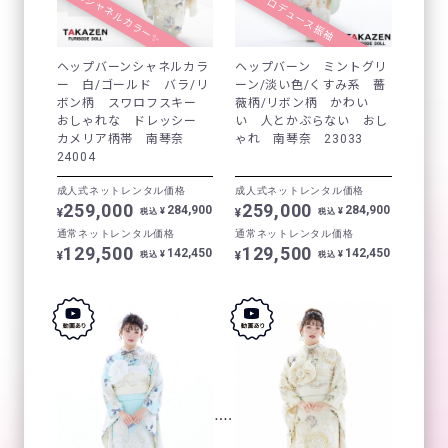
大人気シャネルカラー✨
ひなプロデュース振袖
ヘップバーンシャネルカラ
ヘップバーン ミントグリ
ー 白/ゴールド バラ/リ
ーン/淡い色/くすみ系 薔
ボン柄 スワロフスキー
薇柄/リボン柄 かわい
おしゃれな ドレッシー
い 人とかぶらない おし
カメリア柄帯 南琴奈
ゃれ 南琴奈 23033
24004
成人式ネットレンタル価格
成人式ネットレンタル価格
259,000
259,000
284,900
284,900
¥
¥
¥
¥
税込
税込
通常ネットレンタル価格
通常ネットレンタル価格
129,500
129,500
142,450
142,450
¥
¥
¥
¥
税込
税込