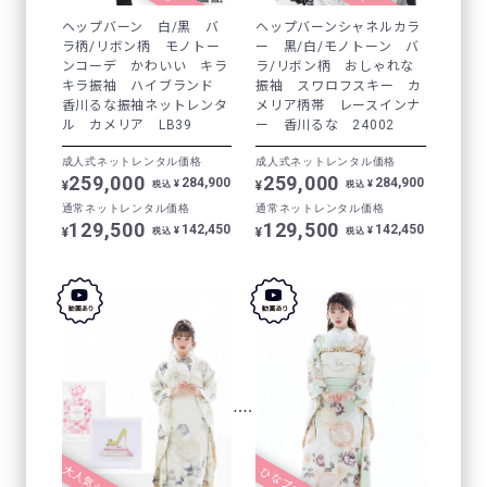
ヘップバーン 白/黒 バ
ヘップバーンシャネルカラ
ラ柄/リボン柄 モノトー
ー 黒/白/モノトーン バ
ンコーデ かわいい キラ
ラ/リボン柄 おしゃれな
キラ振袖 ハイブランド
振袖 スワロフスキー カ
香川るな振袖ネットレンタ
メリア柄帯 レースインナ
ル カメリア LB39
ー 香川るな 24002
成人式ネットレンタル価格
成人式ネットレンタル価格
259,000
259,000
284,900
284,900
¥
¥
¥
¥
税込
税込
通常ネットレンタル価格
通常ネットレンタル価格
129,500
129,500
142,450
142,450
¥
¥
¥
¥
税込
税込